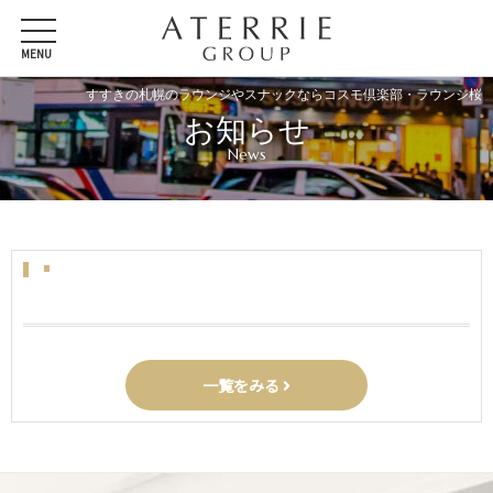
MENU
ナビゲーション
すすきの札幌のラウンジやスナックならコスモ倶楽部・ラウンジ桜
お知らせ
News
一覧をみる